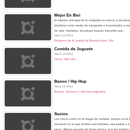
Mejor En Bici
El objetivo principal de la campaña es educar a las pers
bicicletas como medio de transporte e incentivarlos a mod
de vida. Asimismo, las piezas buscan transmitir que...
Hace 12 Años
Gobierno de la cuidad de Buenos Aires
Oro
Comida de Juguete
Hace 12 Años
Clorox
Mención
Banco / Hip Hop
Hace 12 Años
Bronce
Johnson y Johnson Argentina
Socios
Los chicos creen en la magia de navidad, porque es la
momento en el que reciben esa bicicleta, esa pelota o
pieza, Winery muestra de forma irónica, que los adultos