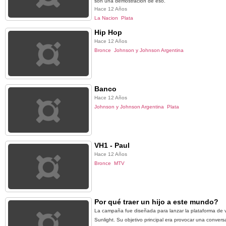
son una demostración de eso.
Hace 12 Años
La Nacion
Plata
Hip Hop
Hace 12 Años
Bronce
Johnson y Johnson Argentina
Banco
Hace 12 Años
Johnson y Johnson Argentina
Plata
VH1 - Paul
Hace 12 Años
Bronce
MTV
Por qué traer un hijo a este mundo?
La campaña fue diseñada para lanzar la plataforma de vi
Sunlight. Su objetivo principal era provocar una conver