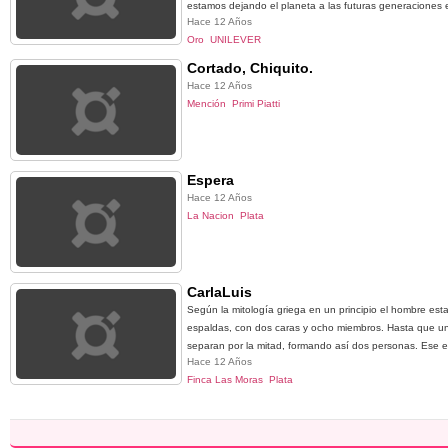
estamos dejando el planeta a las futuras generaciones e 
Hace 12 Años
Oro
UNILEVER
Cortado, Chiquito.
Hace 12 Años
Mención
Primi Piatti
Espera
Hace 12 Años
La Nacion
Plata
CarlaLuis
Según la mitología griega en un principio el hombre es
espaldas, con dos caras y ocho miembros. Hasta que un d
separan por la mitad, formando así dos personas. Ese es
Hace 12 Años
Finca Las Moras
Plata