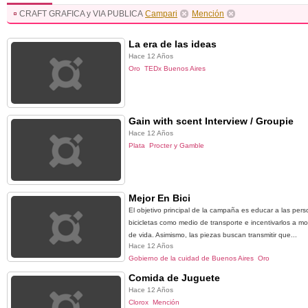
CRAFT GRAFICA y VIA PUBLICA
Campari
Mención
La era de las ideas
Hace 12 Años
Oro
TEDx Buenos Aires
Gain with scent Interview / Groupie
Hace 12 Años
Plata
Procter y Gamble
Mejor En Bici
El objetivo principal de la campaña es educar a las pers
bicicletas como medio de transporte e incentivarlos a mod
de vida. Asimismo, las piezas buscan transmitir que...
Hace 12 Años
Gobierno de la cuidad de Buenos Aires
Oro
Comida de Juguete
Hace 12 Años
Clorox
Mención