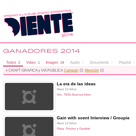
Todos
Video
Imagen
Audio
Documento
Playlist
2
1
24
0
0
0
CRAFT GRAFICA y VIA PUBLICA
Campari
Mención
La era de las ideas
Hace 12 Años
Oro
TEDx Buenos Aires
Gain with scent Interview / Groupie
Hace 12 Años
Plata
Procter y Gamble