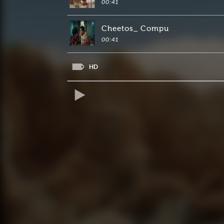
00:41
Cheetos_ Compu
00:41
HD
REPRODUCIR