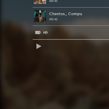
00:41
Cheetos_ Compu
00:41
HD
REPRODUCIR