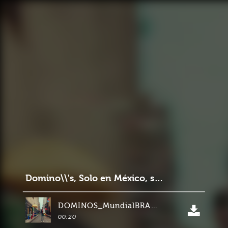
Domino\\'s, Solo en México, solo en Domino\\'s
DOMINOS_MundialBRANDING_20s
00:20