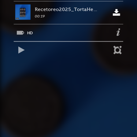
Recetoreo2025_TortaHelada_19s_16-9
00:19
HD
REPRODUCIR