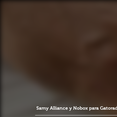
Samy Alliance y Nobox para Gatora