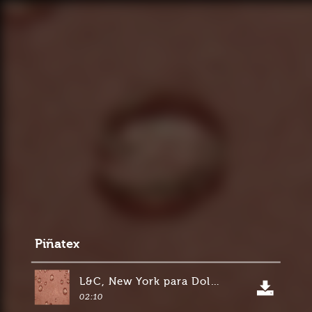
Piñatex
L&C, New York para Dole Sunshine Comany, Ananas Anam, Estados Unidos
02:10