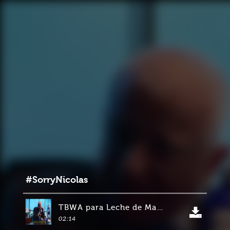
#SorryNicolas
TBWA para Leche de Magnesia Phillips
02:14