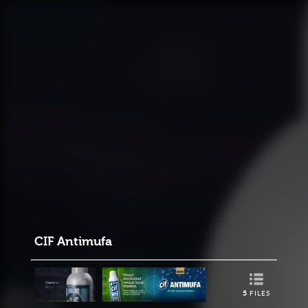
CIF Antimufa
5
FILES