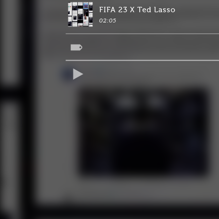
FIFA 23 X Ted Lasso
02:05
REPRODUCIR